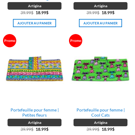
Artigina
Artigina
Le
Le
Le
Le
39.99
$
18.99
$
39.99
$
18.99
$
prix
prix
prix
prix
AJOUTER AU PANIER
AJOUTER AU PANIER
initial
actuel
initial
actuel
était :
est :
était :
est :
39.99$.
18.99$.
39.99$.
18.99$.
Promo
Promo
Portefeuille pour femme |
Portefeuille pour femme |
Petites fleurs
Cool Cats
Artigina
Artigina
Le
Le
Le
Le
39.99
$
18.99
$
39.99
$
18.99
$