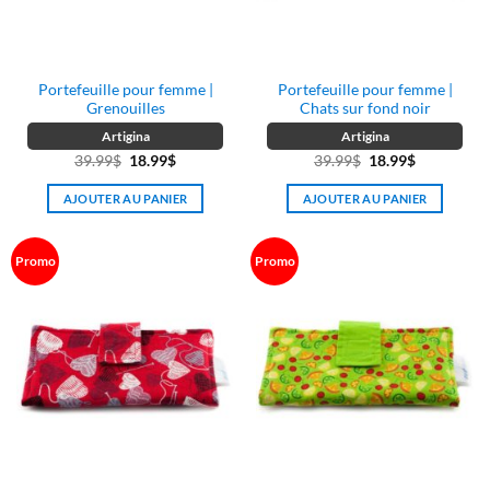
Portefeuille pour femme |
Portefeuille pour femme |
Grenouilles
Chats sur fond noir
Artigina
Artigina
Le
Le
Le
Le
39.99
$
18.99
$
39.99
$
18.99
$
prix
prix
prix
prix
AJOUTER AU PANIER
AJOUTER AU PANIER
initial
actuel
initial
actuel
était :
est :
était :
est :
39.99$.
18.99$.
39.99$.
18.99$.
Promo
Promo