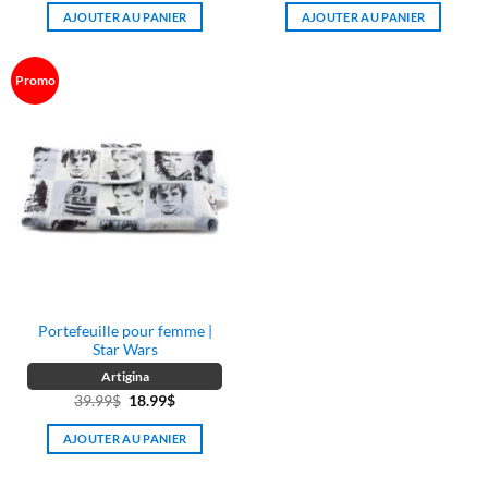
prix
prix
prix
prix
AJOUTER AU PANIER
AJOUTER AU PANIER
initial
actuel
initial
actuel
était :
est :
était :
est :
39.99$.
18.99$.
39.99$.
18.99$.
Promo
Portefeuille pour femme |
Star Wars
Artigina
Le
Le
39.99
$
18.99
$
prix
prix
AJOUTER AU PANIER
initial
actuel
était :
est :
39.99$.
18.99$.