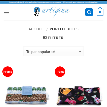
Passer
0
au
contenu
ACCUEIL
/
PORTEFEUILLES
FILTRER
Promo
Promo