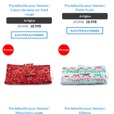
Portefeuille pour femme |
Portefeuille pour femme |
Cœurs de laine sur fond
Petits fruits
rouge
Artigina
Artigina
Le
Le
39.99
$
18.99
$
Le
Le
39.99
$
18.99
$
prix
prix
AJOUTER AU PANIER
prix
prix
initial
actuel
AJOUTER AU PANIER
initial
actuel
était :
est :
était :
est :
39.99$.
18.99$.
39.99$.
18.99$.
Promo
Promo
Portefeuille pour femme |
Portefeuille pour femme |
Mouchoirs rouge
Hiboux