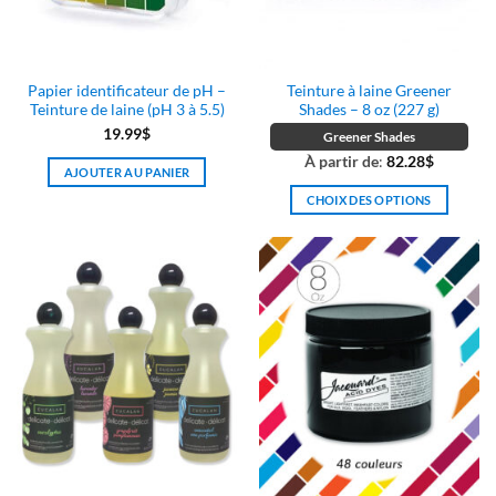
Papier identificateur de pH –
Teinture à laine Greener
Teinture de laine (pH 3 à 5.5)
Shades – 8 oz (227 g)
19.99
$
Greener Shades
À partir de
:
82.28
$
AJOUTER AU PANIER
CHOIX DES OPTIONS
Ce
produit
a
plusieurs
variations.
Les
options
peuvent
être
choisies
sur
la