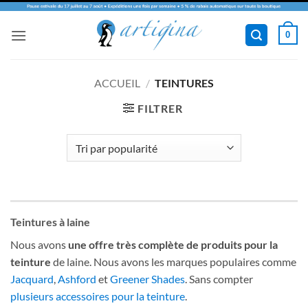
Passer
0
au
contenu
ACCUEIL
/
TEINTURES
FILTRER
Teintures à laine
Nous avons
une offre très complète de produits pour la
teinture
de laine. Nous avons les marques populaires comme
Jacquard
,
Ashford
et
Greener Shades
. Sans compter
plusieurs accessoires pour la teinture
.