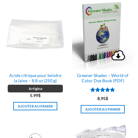
produit
plusieurs
a
variations.
plusieurs
Les
variations.
options
Les
peuvent
options
être
peuvent
choisies
être
sur
choisies
la
sur
page
la
du
page
produit
Acide citrique pour teindre
Greener Shades – World of
du
la laine – 8.8 oz (250 g)
Color Dye Book (PDF)
produit
Artigina
5.99
$
Note
5
sur
8.95
$
5
AJOUTER AU PANIER
AJOUTER AU PANIER