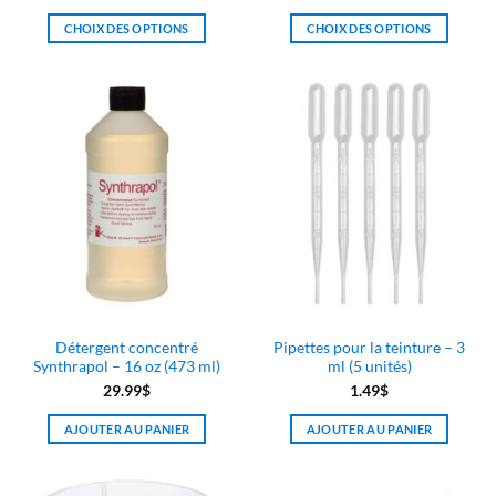
CHOIX DES OPTIONS
CHOIX DES OPTIONS
Ce
Ce
produit
produit
a
a
plusieurs
plusieurs
variations.
variations.
Les
Les
options
options
peuvent
peuvent
être
être
choisies
choisies
sur
sur
la
la
page
page
Détergent concentré
Pipettes pour la teinture – 3
du
du
Synthrapol – 16 oz (473 ml)
ml (5 unités)
produit
produit
29.99
$
1.49
$
AJOUTER AU PANIER
AJOUTER AU PANIER