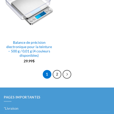
Les
options
peuvent
être
choisies
sur
la
page
Balance de précision
du
électronique pour la teinture
produit
– 500 g / 0,01 g (4 couleurs
disponibles)
29.99
$
Ce
produit
1
2
a
plusieurs
variations.
Les
PAGES IMPORTANTES
options
peuvent
*Livraison
être