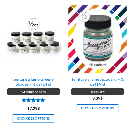
Teinture à laine Greener
Teinture à laine Jacquard – ½
Shades – ½ oz (14 g)
oz (14 g)
Greener Shades
Jacquard
8.09
$
Note
5
sur
17.29
$
CHOIX DES OPTIONS
5
Ce
CHOIX DES OPTIONS
produit
Ce
a