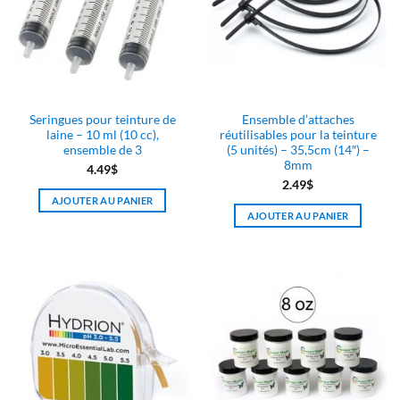
peuvent
être
choisies
sur
la
page
Seringues pour teinture de
Ensemble d’attaches
du
laine – 10 ml (10 cc),
réutilisables pour la teinture
produit
ensemble de 3
(5 unités) – 35,5cm (14″) –
8mm
4.49
$
2.49
$
AJOUTER AU PANIER
AJOUTER AU PANIER