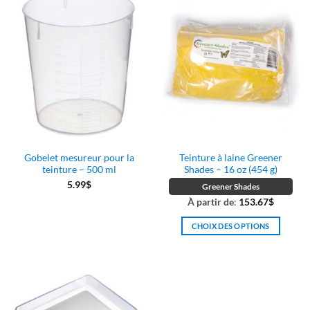
Gobelet mesureur pour la
Teinture à laine Greener
teinture – 500 ml
Shades – 16 oz (454 g)
5.99
$
Greener Shades
À partir de
:
153.67
$
CHOIX DES OPTIONS
Ce
produit
a
plusieurs
variations.