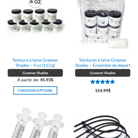
Teinture à laine Greener
Teintures à laine Greener
Shades – 4 oz (113 g)
Shades – Ensemble de départ
Greener Shades
Greener Shades
À partir de
:
45.93
$
Note
5
sur
154.99
$
CHOIX DES OPTIONS
5
Ce
produit
a
plusieurs
variations.
Les
options