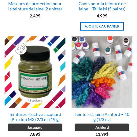
Masques de protection pour
Gants pour la teinture de
du
la teinture de laine (2 unités)
laine – Taille M (5 paires)
produit
2.49
$
4.99
$
AJOUTER AU PANIER
Teintures réactive Jacquard
Teinture à laine Ashford – 10
(Procion MX) 2/3 oz (19 g)
g (1/3 oz)
Jacquard
Ashford
7.89
$
11.99
$