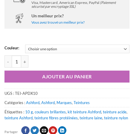
Visa, Mastercard, American Express, PayPal
(Paiement
sécurisé par encryptage SSL)
Un meilleur prix?
Vous avez trouvé un meilleur prix?
Couleur:
quantité de Teinture à laine Ashford – 10 g (1/3 oz)
AJOUTER AU PANIER
UGS :
TEI-APDX10
Catégories :
Ashford
,
Ashford
,
Marques
,
Teintures
Étiquettes :
10 g
,
couleurs brillantes
,
kit teinture Ashford
,
teinture acide
,
teinture Ashford
,
teinture fibres protéinées
,
teinture laine
,
teinture nylon
Partager