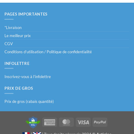
plusieurs
variations.
PAGES IMPORTANTES
Les
options
*Livraison
peuvent
Le meilleur prix
être
choisies
CGV
sur
Conditions d’utilisation / Politique de confidentialité
la
page
INFOLETTRE
du
produit
Inscrivez-vous à l’infolettre
PRIX DE GROS
Prix de gros (rabais quantité)
American
MasterCard
Visa
PayPal
Express