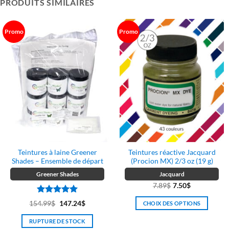
PRODUITS SIMILAIRES
Promo
Promo
Teintures à laine Greener
Teintures réactive Jacquard
Shades – Ensemble de départ
(Procion MX) 2/3 oz (19 g)
Greener Shades
Jacquard
7.89
$
7.50
$
Note
5
sur
Le
Le
154.99
$
147.24
$
CHOIX DES OPTIONS
5
prix
prix
Ce
RUPTURE DE STOCK
initial
actuel
produit