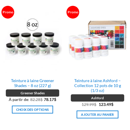
était :
est :
a
154.99$.
147.24$.
plusieurs
Promo
Promo
variations.
Les
options
peuvent
être
choisies
sur
la
page
du
produit
Teinture à laine Greener
Teinture à laine Ashford –
Shades – 8 oz (227 g)
Collection 12 pots de 10 g
(1/3 oz)
Greener Shades
Ashford
À partir de
:
82.28
$
78.17
$
Le
Le
129.99
$
123.49
$
CHOIX DES OPTIONS
prix
prix
AJOUTER AU PANIER
initial
actuel
Ce
était :
est :
produit
129.99$.
123.49$.
a