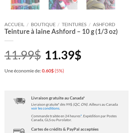
ACCUEIL
/
BOUTIQUE
/
TEINTURES
/
ASHFORD
Teinture à laine Ashford – 10 g (1/3 oz)
11.99
$
11.39
$
Une économie de:
0.60
$
(5%)
Livraison gratuite au Canada*
Livraison gratuite* dès 99$
(QC, ON)
. Ailleurs au Canada
voir les conditions
.
Commande traitée en 24 heures
*
. Expédition par Postes
Canada, GLS ou Purolator.
Cartes de crédits & PayPal acceptées