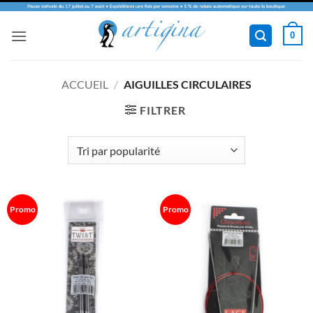
Passer
0
au
contenu
ACCUEIL
/
AIGUILLES CIRCULAIRES
FILTRER
Promo
Promo