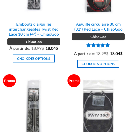
Embouts d’aiguilles
Aiguille circulaire 80 cm
interchangeables Twist Red
(32″) Red Lace – ChiaoGoo
Lace 10 cm (4″) – ChiaoGoo
ChiaoGoo
ChiaoGoo
À partir de
:
18.99
$
18.04
$
Note
5
sur
À partir de
:
18.99
$
18.04
$
5
CHOIX DES OPTIONS
CHOIX DES OPTIONS
Ce
Ce
produit
produit
a
Promo
Promo
a
plusieurs
plusieurs
variations.
variations.
Les
Les
options
options
peuvent
peuvent
être
être
choisies
choisies
sur