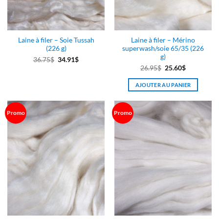
Laine à filer – Soie Tussah
Laine à filer – Mérino
(226 g)
superwash/soie 65/35 (226
g)
Le
Le
36.75
$
34.91
$
Le
Le
26.95
$
25.60
$
prix
prix
prix
prix
initial
actuel
AJOUTER AU PANIER
initial
actuel
était :
est :
était :
est :
36.75$.
34.91$.
26.95$.
25.60$.
Promo
Promo