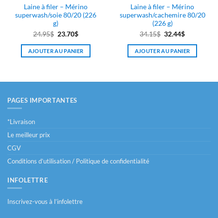
Laine à filer – Mérino
Laine à filer – Mérino
superwash/soie 80/20 (226
superwash/cachemire 80/20
g)
(226 g)
Le
Le
Le
Le
24.95
$
23.70
$
34.15
$
32.44
$
prix
prix
prix
prix
AJOUTER AU PANIER
AJOUTER AU PANIER
initial
actuel
initial
actuel
était :
est :
était :
est :
24.95$.
23.70$.
34.15$.
32.44$.
PAGES IMPORTANTES
*Livraison
Le meilleur prix
CGV
Conditions d’utilisation / Politique de confidentialité
INFOLETTRE
Inscrivez-vous à l’infolettre