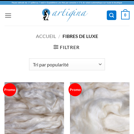
Passer
0
au
contenu
ACCUEIL
/
FIBRES DE LUXE
FILTRER
Promo
Promo