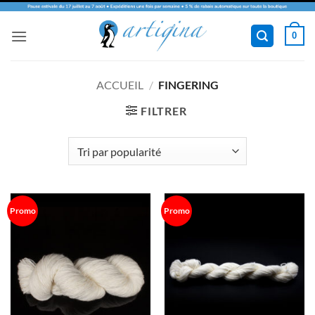
Passer
0
au
contenu
ACCUEIL
/
FINGERING
FILTRER
Promo
Promo