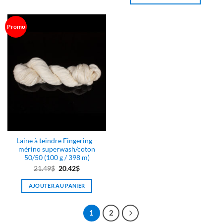
initial
actuel
était :
est :
était :
est :
12.19$.
11.58$.
14.45$.
13.73$.
Promo
Laine à teindre Fingering –
mérino superwash/coton
50/50 (100 g / 398 m)
Le
Le
21.49
$
20.42
$
prix
prix
AJOUTER AU PANIER
initial
actuel
était :
est :
21.49$.
20.42$.
1
2