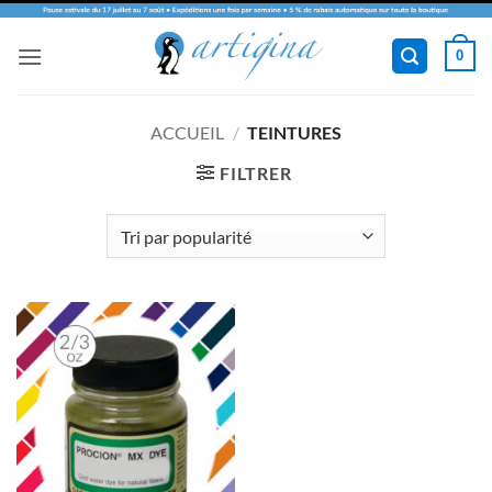
Passer
0
au
contenu
ACCUEIL
/
TEINTURES
FILTRER