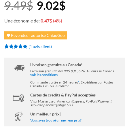
9.49
$
9.02
$
Une économie de:
0.47
$
(4%)
🛡️ Revendeur autorisé ChiaoGoo
(
1
avis client)
Noté
1
5
sur
5 basé sur
notation
Livraison gratuite au Canada*
client
Livraison gratuite* dès 99$
(QC, ON)
. Ailleurs au Canada
voir les conditions
.
Commande traitée en 24 heures
*
. Expédition par Postes
Canada, GLS ou Purolator.
Cartes de crédits & PayPal acceptées
Visa, Mastercard, American Express, PayPal
(Paiement
sécurisé par encryptage SSL)
Un meilleur prix?
Vous avez trouvé un meilleur prix?