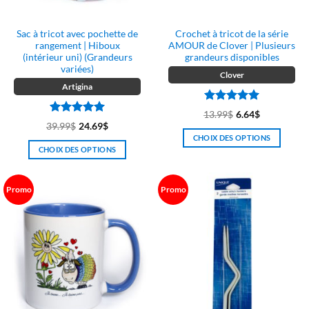
Sac à tricot avec pochette de
Crochet à tricot de la série
rangement | Hiboux
AMOUR de Clover | Plusieurs
(intérieur uni) (Grandeurs
grandeurs disponibles
variées)
Clover
Artigina
Note
5
sur
13.99
$
6.64
$
5
Note
5
sur
39.99
$
24.69
$
5
CHOIX DES OPTIONS
CHOIX DES OPTIONS
Ce
Ce
produit
produit
a
Promo
Promo
a
plusieurs
plusieurs
variations.
variations.
Les
Les
options
options
peuvent
peuvent
être
être
choisies
choisies
sur