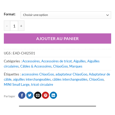
Format:
quantité de Adaptateurs de câble ChiaoGoo – Mini, Small (S) et Large (
AJOUTER AU PANIER
UGS :
EAD-CHI2501
Catégories :
Accessoires
,
Accessoires de tricot
,
Aiguilles
,
Aiguilles
circulaires
,
Câbles & Accessoires
,
ChiaoGoo
,
Marques
Étiquettes :
accessoires ChiaoGoo
,
adaptateur ChiaoGoo
,
Adaptateur de
câble
,
aiguilles interchangeables
,
câbles interchangeables
,
ChiaoGoo
,
MINI Small Large
,
tricot circulaire
Partager