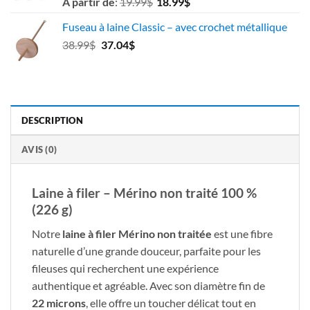
À partir de
:
19.99
$
18.99
$
Fuseau à laine Classic – avec crochet métallique
Le
Le
38.99
$
37.04
$
prix
prix
initial
actuel
était :
est :
38.99$.
37.04$.
DESCRIPTION
AVIS (0)
Laine à filer – Mérino non traité 100 %
(226 g)
Notre
laine à filer Mérino non traitée
est une fibre
naturelle d’une grande douceur, parfaite pour les
fileuses qui recherchent une expérience
authentique et agréable. Avec son diamètre fin de
22 microns
, elle offre un toucher délicat tout en