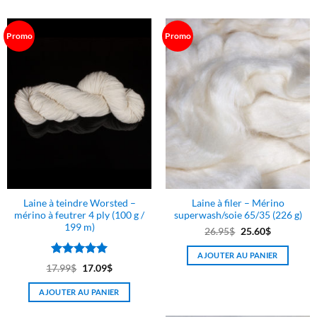
Les
options
peuvent
Promo
Promo
être
choisies
sur
la
page
du
produit
Laine à teindre Worsted –
Laine à filer – Mérino
mérino à feutrer 4 ply (100 g /
superwash/soie 65/35 (226 g)
199 m)
Le
Le
26.95
$
25.60
$
prix
prix
AJOUTER AU PANIER
initial
actuel
Note
5
sur
Le
Le
17.99
$
17.09
$
était :
est :
5
prix
prix
26.95$.
25.60$.
AJOUTER AU PANIER
initial
actuel
était :
est :