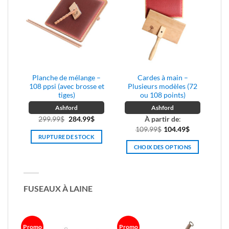
choisies
choisies
sur
sur
la
la
page
page
du
du
produit
produit
Planche de mélange –
Cardes à main –
108 ppsi (avec brosse et
Plusieurs modèles (72
tiges)
ou 108 points)
Ashford
Ashford
Le
Le
299.99
$
284.99
$
À partir de
:
prix
prix
109.99
$
104.49
$
RUPTURE DE STOCK
initial
actuel
CHOIX DES OPTIONS
était :
est :
Ce
299.99$.
284.99$.
produit
a
FUSEAUX À LAINE
plusieurs
variations.
Les
options
Promo
Promo