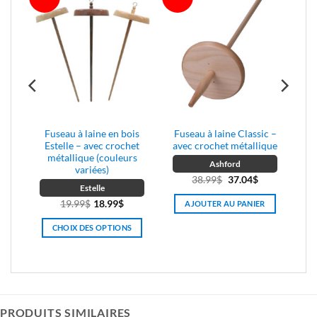
peuvent
être
choisies
sur
la
page
du
produit
nt
Fuseau à laine en bois
Fuseau à laine Classic –
Estelle – avec crochet
avec crochet métallique
métallique (couleurs
Ashford
variées)
Le
Le
38.99
$
37.04
$
Estelle
e
prix
prix
19.99
$
18.99
$
AJOUTER AU PANIER
rix
initial
actuel
ctuel
était :
est :
CHOIX DES OPTIONS
t :
38.99$.
37.04$.
Ce
6.59$.
produit
a
plusieurs
variations.
PRODUITS SIMILAIRES