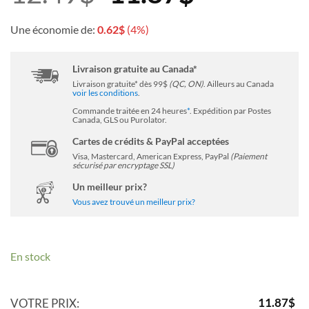
prix
prix
Une économie de:
0.62
$
(4%)
initial
actuel
Livraison gratuite au Canada*
Livraison gratuite* dès 99$
(QC, ON)
. Ailleurs au Canada
voir les conditions
.
était :
est :
Commande traitée en 24 heures
*
. Expédition par Postes
Canada, GLS ou Purolator.
Cartes de crédits & PayPal acceptées
12.49$.
11.87$.
Visa, Mastercard, American Express, PayPal
(Paiement
sécurisé par encryptage SSL)
Un meilleur prix?
Vous avez trouvé un meilleur prix?
En stock
11.87
$
VOTRE PRIX: