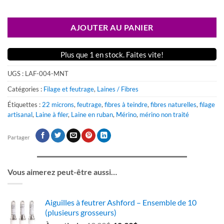
AJOUTER AU PANIER
Plus que 1 en stock. Faites vite!
UGS :
LAF-004-MNT
Catégories :
Filage et feutrage
,
Laines / Fibres
Étiquettes :
22 microns
,
feutrage
,
fibres à teindre
,
fibres naturelles
,
filage
artisanal
,
Laine à filer
,
Laine en ruban
,
Mérino
,
mérino non traité
Partager
Vous aimerez peut-être aussi…
Aiguilles à feutrer Ashford – Ensemble de 10
(plusieurs grosseurs)