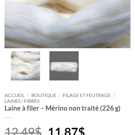
ACCUEIL
/
BOUTIQUE
/
FILAGE ET FEUTRAGE
/
LAINES / FIBRES
Laine à filer – Mérino non traité (226 g)
Le
Le
12.49
$
11.87
$