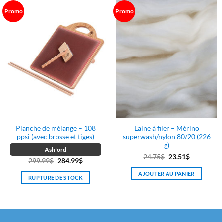
17.99$.
17.09$.
Promo
Promo
Planche de mélange – 108
Laine à filer – Mérino
ppsi (avec brosse et tiges)
superwash/nylon 80/20 (226
g)
Ashford
Le
Le
24.75
$
23.51
$
Le
Le
299.99
$
284.99
$
prix
prix
prix
prix
AJOUTER AU PANIER
initial
actuel
RUPTURE DE STOCK
initial
actuel
était :
est :
était :
est :
24.75$.
23.51$.
299.99$.
284.99$.