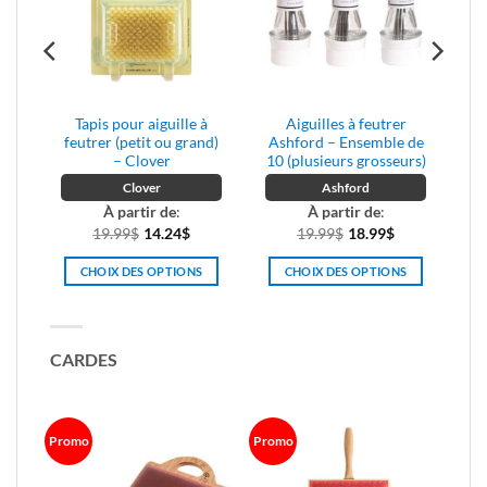
Tapis pour aiguille à
Aiguilles à feutrer
s
feutrer (petit ou grand)
Ashford – Ensemble de
– Clover
10 (plusieurs grosseurs)
Clover
Ashford
e
À partir de
:
À partir de
:
rix
19.99
$
14.24
$
19.99
$
18.99
$
ctuel
CHOIX DES OPTIONS
CHOIX DES OPTIONS
t :
Ce
Ce
6.59$.
produit
produit
a
a
CARDES
plusieurs
plusieurs
variations.
variations.
Les
Les
options
options
Promo
Promo
peuvent
peuvent
être
être