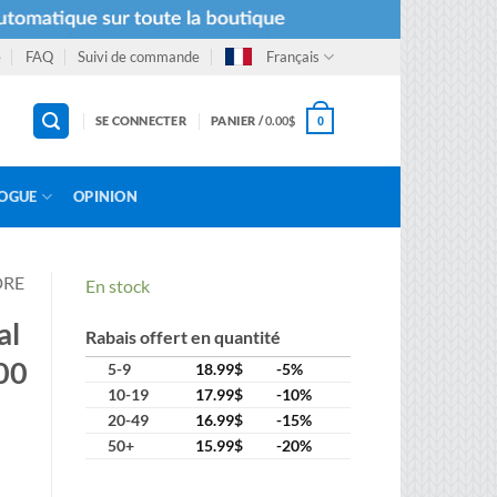
e
FAQ
Suivi de commande
Français
SE CONNECTER
PANIER /
0.00
$
0
OGUE
OPINION
DRE
En stock
al
Rabais offert en quantité
00
5-9
18.99
$
-5%
10-19
17.99
$
-10%
20-49
16.99
$
-15%
50+
15.99
$
-20%