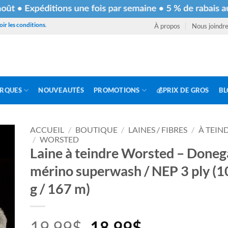
oir les conditions
.
À propos
Nous joindr
RQUES
NOUVEAUTÉS
PROMOTIONS
💰PRIX DE GROS
BL
ACCUEIL
/
BOUTIQUE
/
LAINES / FIBRES
/
À TEIN
/
WORSTED
Laine à teindre Worsted – Doneg
mérino superwash / NEP 3 ply (1
g / 167 m)
Le
Le
19.99
$
18.99
$