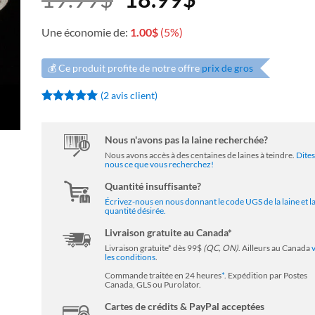
prix
prix
Une économie de:
1.00
$
(5%)
initial
actuel
💰 Ce produit profite de notre offre
prix de gros
était :
est :
(
2
avis client)
Noté
2
5
sur
5 basé sur
19.99$.
18.99$.
notations
Nous n'avons pas la laine recherchée?
client
Nous avons accès à des centaines de laines à teindre.
Dites
nous ce que vous recherchez!
Quantité insuffisante?
Écrivez-nous en nous donnant le code UGS de la laine et l
quantité désirée.
Livraison gratuite au Canada*
Livraison gratuite* dès 99$
(QC, ON)
. Ailleurs au Canada
les conditions
.
Commande traitée en 24 heures
*
. Expédition par Postes
Canada, GLS ou Purolator.
Cartes de crédits & PayPal acceptées