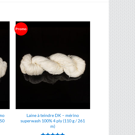
Promo
ino
Laine à teindre DK – mérino
350
superwash 100% 4 ply (110 g / 261
m)