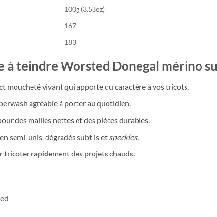
100g (3.53oz)
167
183
ine à teindre Worsted Donegal mérino s
t moucheté vivant qui apporte du caractère à vos tricots.
erwash agréable à porter au quotidien.
pour des mailles nettes et des pièces durables.
n semi-unis, dégradés subtils et
speckles
.
r tricoter rapidement des projets chauds.
eed