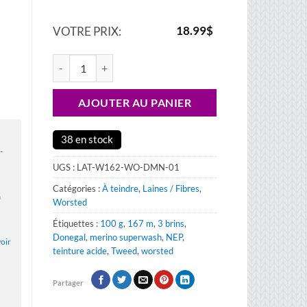
18.99
$
VOTRE PRIX:
quantité de Laine à teindre Worsted – Donegal mérino super
AJOUTER AU PANIER
38 en stock
-
UGS :
LAT-W162-WO-DMN-01
Catégories :
À teindre
,
Laines / Fibres
,
a
Worsted
Étiquettes :
100 g
,
167 m
,
3 brins
,
Donegal
,
merino superwash
,
NEP
,
voir
teinture acide
,
Tweed
,
worsted
Partager