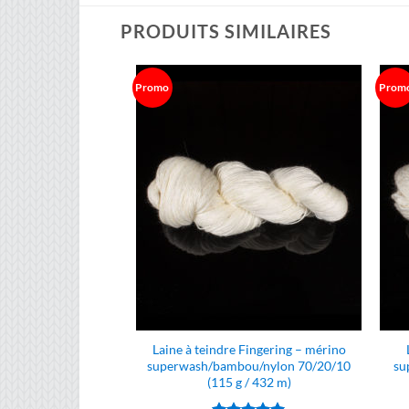
PRODUITS SIMILAIRES
Promo
Prom
Laine à teindre Fingering – mérino
superwash/bambou/nylon 70/20/10
su
(115 g / 432 m)