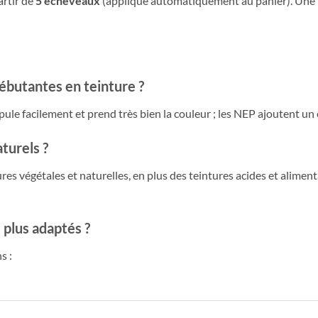
artir de
5 écheveaux
(appliqué automatiquement au panier). Une b
ébutantes en teinture ?
le facilement et prend très bien la couleur ; les NEP ajoutent un e
aturels ?
es végétales et naturelles, en plus des teintures acides et alimen
 plus adaptés ?
s :