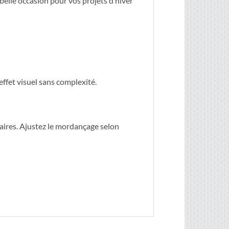
elle occasion pour vos projets d’hiver
ffet visuel sans complexité.
taires. Ajustez le mordançage selon