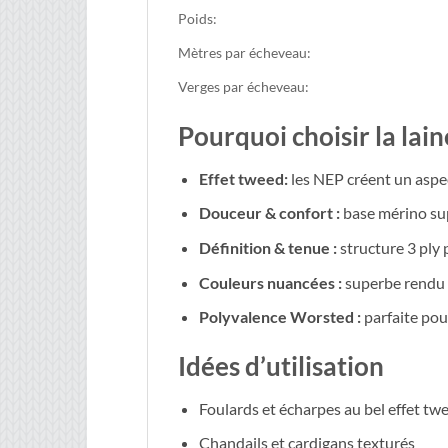
Poids:
Mètres par écheveau:
Verges par écheveau:
Pourquoi choisir la la
Effet tweed:
les NEP créent un aspec
Douceur & confort :
base mérino sup
Définition & tenue :
structure 3 ply 
Couleurs nuancées :
superbe rendu e
Polyvalence Worsted :
parfaite pou
Idées d’utilisation
Foulards et écharpes au bel effet tw
Chandails et cardigans texturés