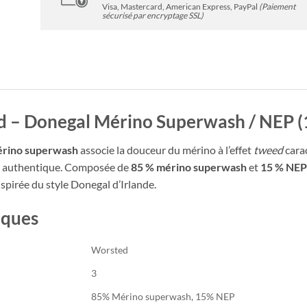
Visa, Mastercard, American Express, PayPal
(Paiement
sécurisé par encryptage SSL)
d – Donegal Mérino Superwash / NEP (1
érino superwash
associe la douceur du mérino à l’effet
tweed
cara
le authentique. Composée de
85 % mérino superwash
et
15 % NEP
nspirée du style Donegal d’Irlande.
iques
Worsted
3
85% Mérino superwash, 15% NEP