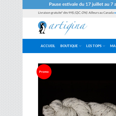
Passer
Livraison gratuite* dès 99$
(QC, ON)
. Ailleurs au Canada
v
au
contenu
ACCUEIL
BOUTIQUE
LES TOPS
MA
Promo