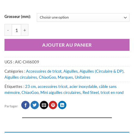
Grosseur (mm):
quantité de Mini aiguilles circulaires 23 cm (9″) Red Steel – ChiaoGoo
AJOUTER AU PANIER
UGS :
AIC-CHI6009
Catégories :
Accessoires de tricot
,
Aiguilles
,
Aiguilles (Circulaire & DP)
,
Aiguilles circulaires
,
ChiaoGoo
,
Marques
,
Unitaires
Étiquettes :
23 cm
,
accessoires tricot
,
acier inoxydable
,
câble sans
mémoire
,
ChiaoGoo
,
Mini aiguilles circulaires
,
Red Steel
,
tricot en rond
Partager