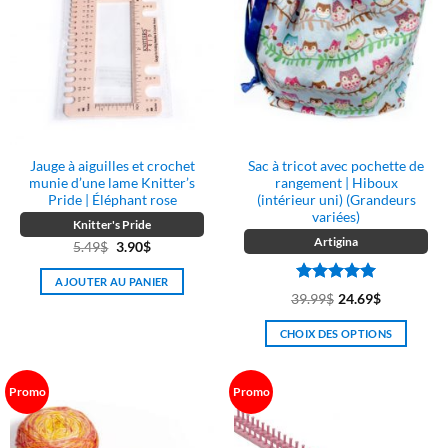
Jauge à aiguilles et crochet
Sac à tricot avec pochette de
munie d’une lame Knitter’s
rangement | Hiboux
Pride | Éléphant rose
(intérieur uni) (Grandeurs
variées)
Knitter's Pride
Artigina
Le
Le
5.49
$
3.90
$
prix
prix
AJOUTER AU PANIER
initial
actuel
Note
5
sur
39.99
$
24.69
$
était :
est :
5
5.49$.
3.90$.
CHOIX DES OPTIONS
Ce
produit
Promo
Promo
a
plusieurs
variations.