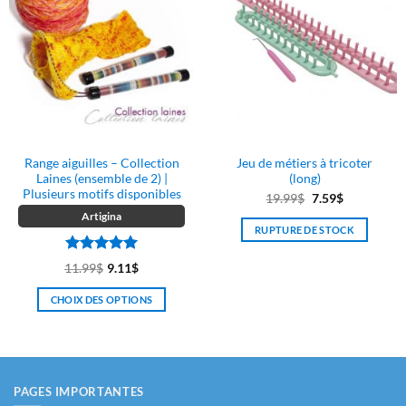
Les
options
peuvent
être
choisies
sur
la
page
Range aiguilles – Collection
Jeu de métiers à tricoter
du
Laines (ensemble de 2) |
(long)
produit
Plusieurs motifs disponibles
Le
Le
19.99
$
7.59
$
prix
prix
Artigina
RUPTURE DE STOCK
initial
actuel
était :
est :
Note
5
sur
11.99
$
9.11
$
19.99$.
7.59$.
5
CHOIX DES OPTIONS
Ce
produit
a
plusieurs
PAGES IMPORTANTES
variations.