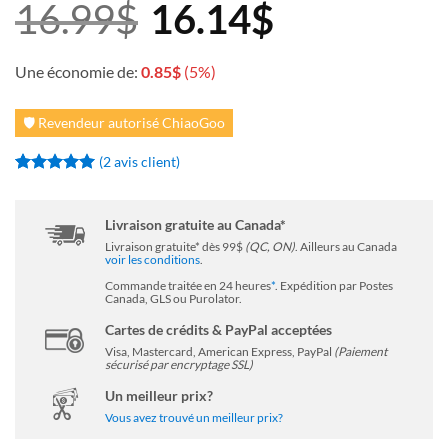
16.99
$
16.14
$
Une économie de:
0.85
$
(5%)
🛡️ Revendeur autorisé ChiaoGoo
(
2
avis client)
Noté
2
5
sur
5 basé sur
notations
Livraison gratuite au Canada*
client
Livraison gratuite* dès 99$
(QC, ON)
. Ailleurs au Canada
voir les conditions
.
Commande traitée en 24 heures
*
. Expédition par Postes
Canada, GLS ou Purolator.
Cartes de crédits & PayPal acceptées
Visa, Mastercard, American Express, PayPal
(Paiement
sécurisé par encryptage SSL)
Un meilleur prix?
Vous avez trouvé un meilleur prix?