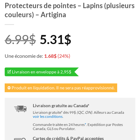
Protecteurs de pointes – Lapins (plusieurs
couleurs) – Artigina
6.99
$
5.31
$
Une économie de:
1.68
$
(24%)
🗹 Livraison en enveloppe à 2,95$
⛔ Produit en liquidation. Il ne sera pas réapprovisionné.
Livraison gratuite au Canada*
Livraison gratuite* dès 99$
(QC, ON)
. Ailleurs au Canada
voir les conditions
.
Commande traitée en 24 heures
*
. Expédition par Postes
Canada, GLS ou Purolator.
Cartes de crédits & PayPal acceptées