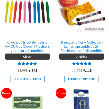
Crochet à tricot de la série
Range aiguilles – Collection
AMOUR de Clover | Plusieurs
Laines (ensemble de 2) |
grandeurs disponibles
Plusieurs motifs disponibles
Clover
Artigina
Note
5
sur
Note
5
sur
13.99
$
6.64
$
11.99
$
9.11
$
5
5
CHOIX DES OPTIONS
CHOIX DES OPTIONS
Ce
Ce
produit
produit
Promo
Promo
a
a
plusieurs
plusieurs
variations.
variations.