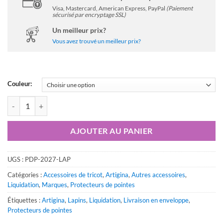
Visa, Mastercard, American Express, PayPal
(Paiement
sécurisé par encryptage SSL)
Un meilleur prix?
Vous avez trouvé un meilleur prix?
Couleur:
quantité de Protecteurs de pointes - Lapins (plusieurs couleurs) - Artig
AJOUTER AU PANIER
UGS :
PDP-2027-LAP
Catégories :
Accessoires de tricot
,
Artigina
,
Autres accessoires
,
Liquidation
,
Marques
,
Protecteurs de pointes
Étiquettes :
Artigina
,
Lapins
,
Liquidation
,
Livraison en enveloppe
,
Protecteurs de pointes