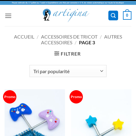
Passer
0
au
contenu
ACCUEIL
/
ACCESSOIRES DE TRICOT
/
AUTRES
ACCESSOIRES
/
PAGE 3
FILTRER
Promo
Promo