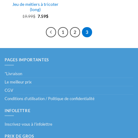
page
page
Jeu de métiers à tricoter
du
du
(long)
produit
produit
Le
Le
19.99
$
7.59
$
prix
prix
initial
actuel
1
2
3
était :
est :
19.99$.
7.59$.
PAGES IMPORTANTES
*Livraison
Le meilleur prix
CGV
Conditions d’utilisation / Politique de confidentialité
INFOLETTRE
Inscrivez-vous à l’infolettre
PRIX DE GROS