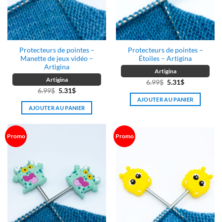
Protecteurs de pointes –
Protecteurs de pointes –
Manette de jeux vidéo –
Étoiles – Artigina
Artigina
Artigina
Artigina
Le
Le
6.99
$
5.31
$
Le
Le
6.99
$
5.31
$
prix
prix
AJOUTER AU PANIER
prix
prix
initial
actuel
AJOUTER AU PANIER
initial
actuel
était :
est :
était :
est :
6.99$.
5.31$.
6.99$.
5.31$.
Promo
Promo