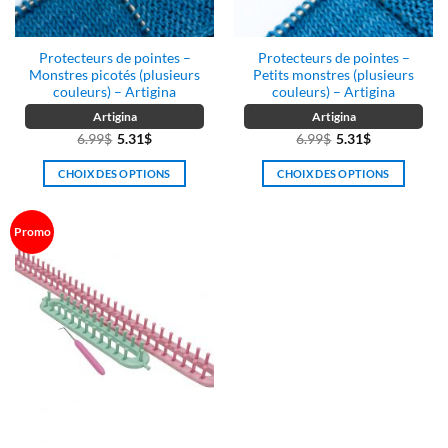
Protecteurs de pointes –
Protecteurs de pointes –
Monstres picotés (plusieurs
Petits monstres (plusieurs
couleurs) – Artigina
couleurs) – Artigina
Artigina
Artigina
6.99
$
5.31
$
6.99
$
5.31
$
CHOIX DES OPTIONS
CHOIX DES OPTIONS
Ce
Ce
produit
produit
Promo
a
a
plusieurs
plusieurs
variations.
variations.
Les
Les
options
options
peuvent
peuvent
être
être
choisies
choisies
sur
sur
la
la