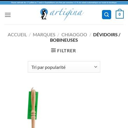
Passer
0
au
contenu
ACCUEIL
/
MARQUES
/
CHIAOGOO
/
DÉVIDOIRS /
BOBINEUSES
FILTRER