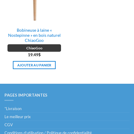
Bobineuse à laine «
Nostepinne » en bois naturel
ChiaoGoo
ChiaoGoo
19.49
$
AJOUTER AU PANIER
PAGES IMPORTANTES
*Livraison
Le meilleur prix
CGV
Conditions d’utilisation / Politique de confidentialité