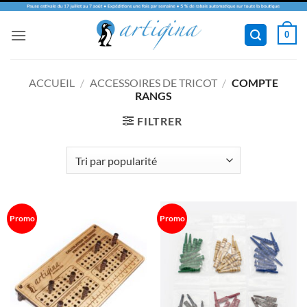
Passer
0
au
contenu
ACCUEIL
/
ACCESSOIRES DE TRICOT
/
COMPTE
RANGS
FILTRER
Promo
Promo