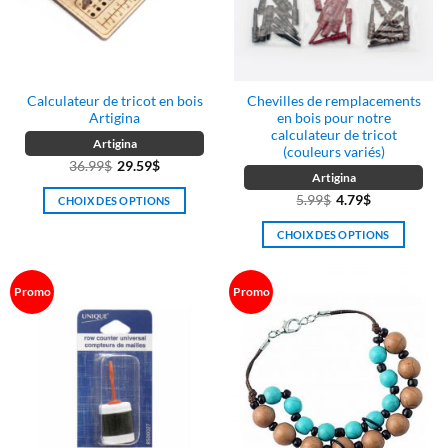
Calculateur de tricot en bois
Chevilles de remplacements
Artigina
en bois pour notre
calculateur de tricot
Artigina
(couleurs variés)
36.99
$
29.59
$
Artigina
5.99
$
4.79
$
CHOIX DES OPTIONS
Ce
CHOIX DES OPTIONS
produit
Ce
a
produit
plusieurs
Promo
Promo
a
variations.
plusieurs
Les
variations.
options
Les
peuvent
options
être
peuvent
choisies
être
sur
choisies