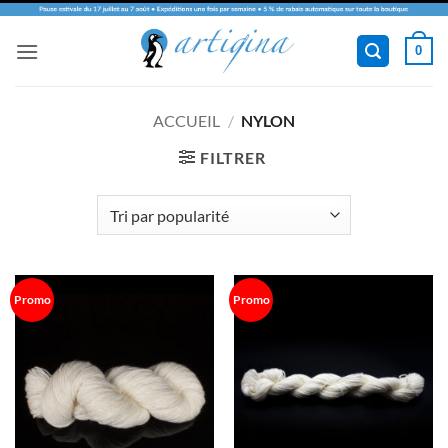
Passer
0
au
contenu
ACCUEIL
/
NYLON
FILTRER
Promo
Promo