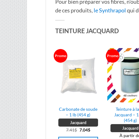
Pour bien préparer vos fibres, n'oub
de ces produits,
le Synthrapol
qui d
TEINTURE JACQUARD
Promo
Promo
Carbonate de soude
Teinture à l
– 1 lb (454 g)
Jacquard – 1
(454 g)
Jacquard
Jacquard
Le
Le
7.41
$
7.04
$
À partir d
prix
prix