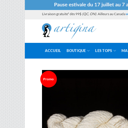
Passer
Livraison gratuite* dès 99$
(QC, ON)
. Ailleurs au Canada
v
au
contenu
ACCUEIL
BOUTIQUE
LES TOPS
MA
Promo