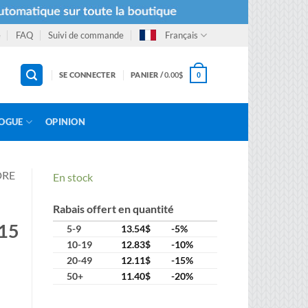
e
FAQ
Suivi de commande
Français
SE CONNECTER
PANIER /
0.00
$
0
OGUE
OPINION
DRE
En stock
Rabais offert en quantité
115
5-9
13.54
$
-5%
10-19
12.83
$
-10%
20-49
12.11
$
-15%
50+
11.40
$
-20%