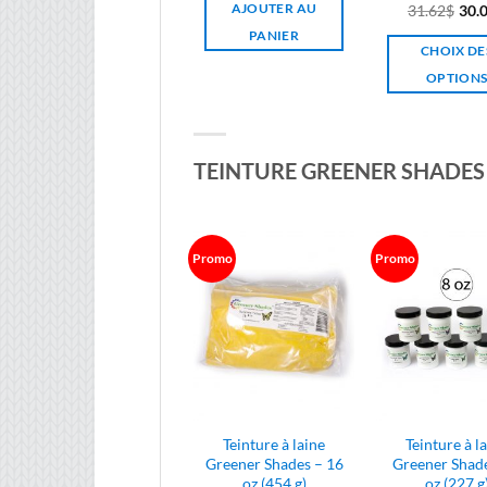
AJOUTER AU
31.62
$
30.
initial
actuel
était :
est :
PANIER
CHOIX DE
7.41$.
7.04$.
OPTION
Ce
prod
a
TEINTURE GREENER SHADES
plus
vari
Les
opti
Promo
Promo
peuv
être
choi
sur
la
pag
du
Teinture à laine
Teinture à l
prod
Greener Shades – 16
Greener Shade
oz (454 g)
oz (227 g