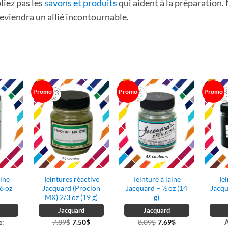
liez pas les
savons et produits
qui aident à la préparation. 
eviendra un allié incontournable.
Promo
Promo
Promo
aine
Teintures réactive
Teinture à laine
Tei
6 oz
Jacquard (Procion
Jacquard – ½ oz (14
Jacqu
MX) 2/3 oz (19 g)
g)
Jacquard
Jacquard
e
:
7.89
$
7.50
$
8.09
$
7.69
$
À