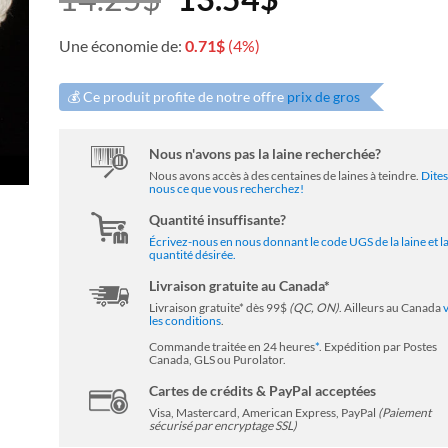
prix
prix
Une économie de:
0.71
$
(4%)
initial
actuel
💰 Ce produit profite de notre offre
prix de gros
était :
est :
Nous n'avons pas la laine recherchée?
Nous avons accès à des centaines de laines à teindre.
Dites
14.25$.
13.54$.
nous ce que vous recherchez!
Quantité insuffisante?
Écrivez-nous en nous donnant le code UGS de la laine et l
quantité désirée.
Livraison gratuite au Canada*
Livraison gratuite* dès 99$
(QC, ON)
. Ailleurs au Canada
les conditions
.
Commande traitée en 24 heures
*
. Expédition par Postes
Canada, GLS ou Purolator.
Cartes de crédits & PayPal acceptées
Visa, Mastercard, American Express, PayPal
(Paiement
sécurisé par encryptage SSL)