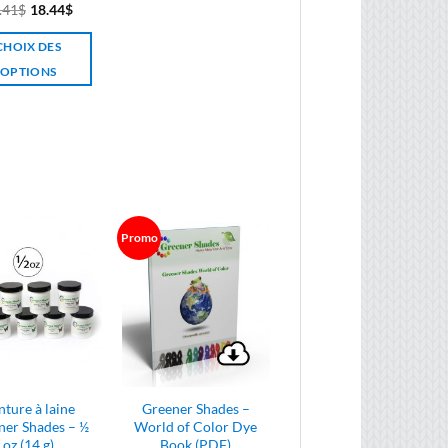
.41
$
18.44
$
CHOIX DES
OPTIONS
Ce
produit
a
plusieurs
variations.
Les
options
Promo
peuvent
être
choisies
sur
la
page
du
nture à laine
Greener Shades –
produit
ner Shades – ½
World of Color Dye
oz (14 g)
Book (PDF)