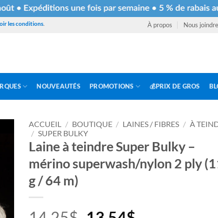
oir les conditions
.
À propos
Nous joindr
RQUES
NOUVEAUTÉS
PROMOTIONS
💰PRIX DE GROS
BL
ACCUEIL
/
BOUTIQUE
/
LAINES / FIBRES
/
À TEIN
/
SUPER BULKY
Laine à teindre Super Bulky –
mérino superwash/nylon 2 ply (
g / 64 m)
Le
Le
14.25
$
13.54
$