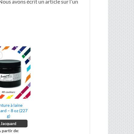
Nous avons écrit un article sur l'un
nture à laine
ard – 8 oz (227
g)
Jacquard
 partir de
: