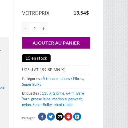
13.54
$
VOTRE PRIX:
quantité de Laine à teindre Super Bulky – mérino superwash/
AJOUTER AU PANIER
-
15 en stock
a
UGS :
LAT-159-SB-MN-X1
Catégories :
À teindre
,
Laines / Fibres
,
Super Bulky
voir
Étiquettes :
115 g
,
2 brins
,
64 m
,
Bare
Yarn
,
grosse laine
,
merino superwash
,
nylon
,
Super Bulky
,
tricot rapide
Partager