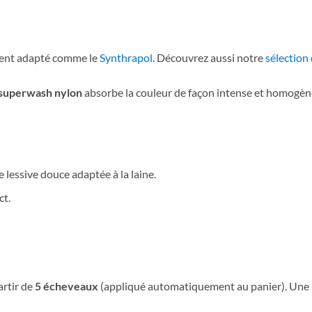
gent adapté comme le
Synthrapol
. Découvrez aussi notre
sélection 
 superwash nylon
absorbe la couleur de façon intense et homogène
e lessive douce adaptée à la laine.
ct.
artir de
5 écheveaux
(appliqué automatiquement au panier). Une b