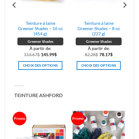
du
produit
Teinture à laine
Teinture à laine
e
Greener Shades – 16 oz
Greener Shades – 8 oz
(454 g)
(227 g)
Greener Shades
Greener Shades
À partir de
:
À partir de
:
153.67
$
145.99
$
82.28
$
78.17
$
x
uel
CHOIX DES OPTIONS
CHOIX DES OPTIONS
:
Ce
Ce
0$.
produit
produit
a
a
plusieurs
plusieurs
TEINTURE ASHFORD
variations.
variations.
Les
Les
options
options
peuvent
peuvent
Promo
Promo
être
être
choisies
choisies
sur
sur