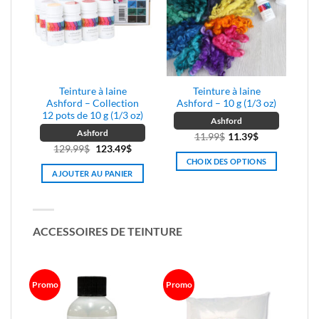
la
la
page
page
du
du
produit
produit
Teinture à laine
Teinture à laine
Ashford – Collection
Ashford – 10 g (1/3 oz)
12 pots de 10 g (1/3 oz)
Ashford
Ashford
11.99
$
11.39
$
Le
Le
129.99
$
123.49
$
CHOIX DES OPTIONS
prix
prix
AJOUTER AU PANIER
initial
actuel
Ce
était :
est :
produit
129.99$.
123.49$.
a
plusieurs
ACCESSOIRES DE TEINTURE
variations.
Les
options
peuvent
Promo
Promo
être
choisies