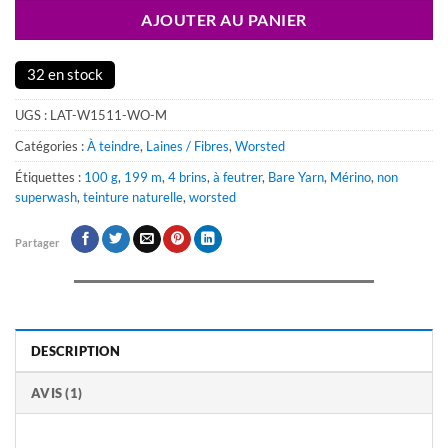
AJOUTER AU PANIER
32 en stock
UGS :
LAT-W1511-WO-M
Catégories :
À teindre
,
Laines / Fibres
,
Worsted
Étiquettes :
100 g
,
199 m
,
4 brins
,
à feutrer
,
Bare Yarn
,
Mérino
,
non
superwash
,
teinture naturelle
,
worsted
Partager
DESCRIPTION
AVIS (1)