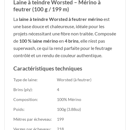
Laine à teindre Worsted – Mérino à
feutrer (100 g / 199 m)
La
laine à teindre Worsted à feutrer mérino
est
une base douce et chaleureuse, idéale pour les
projets nécessitant une fibre non traitée. Composée
de
100 % laine mérino
en
4 brins
, elle n’est pas
superwash, ce qui la rend parfaite pour le feutrage
contrôlé et un rendu de couleur authentique.
Caractéristiques techniques
Type de laine:
Worsted (à feutrer)
Brins (ply):
4
Composition:
100% Mérino
Poids:
100g (3.88oz)
Mètres par écheveau:
199
Verges par écheveau:
218