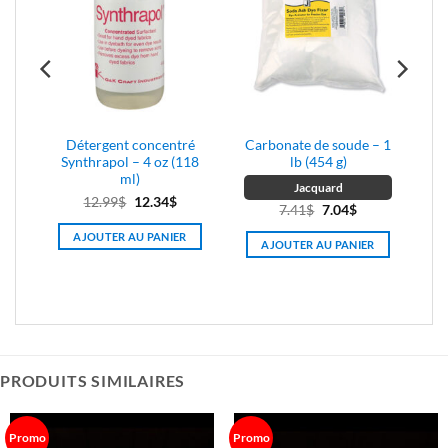
sur
la
page
du
produit
s
Détergent concentré
Carbonate de soude – 1
a
Synthrapol – 4 oz (118
lb (454 g)
–
ml)
Jacquard
m
Le
Le
12.99
$
12.34
$
Le
Le
7.41
$
7.04
$
prix
prix
prix
prix
AJOUTER AU PANIER
x
initial
actuel
AJOUTER AU PANIER
initial
actuel
uel
était :
est :
était :
est :
:
12.99$.
12.34$.
7.41$.
7.04$.
7$.
PRODUITS SIMILAIRES
Promo
Promo