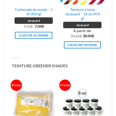
Carbonate de soude – 1
Teinture à laine
 g)
lb (454 g)
Jacquard – 16 oz (454
g)
Jacquard
Jacquard
Le
Le
7.41
$
7.04
$
À partir de
:
prix
prix
AJOUTER AU PANIER
31.62
$
30.04
$
initial
actuel
était :
est :
CHOIX DES OPTIONS
7.41$.
7.04$.
Ce
produit
a
TEINTURE GREENER SHADES
plusieurs
s.
variations.
Les
options
Promo
Promo
peuvent
être
choisies
sur
la
page