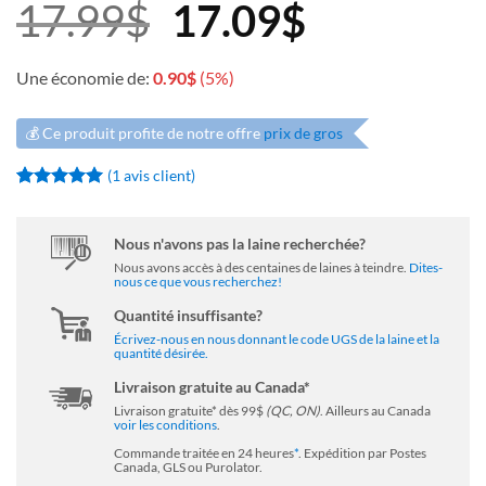
Le
Le
17.99
$
17.09
$
prix
prix
Une économie de:
0.90
$
(5%)
💰 Ce produit profite de notre offre
prix de gros
initial
actuel
(
1
avis client)
était :
est :
Noté
1
5
sur
5 basé sur
notation
Nous n'avons pas la laine recherchée?
client
17.99$.
17.09$.
Nous avons accès à des centaines de laines à teindre.
Dites-
nous ce que vous recherchez!
Quantité insuffisante?
Écrivez-nous en nous donnant le code UGS de la laine et la
quantité désirée.
Livraison gratuite au Canada*
Livraison gratuite* dès 99$
(QC, ON)
. Ailleurs au Canada
voir les conditions
.
Commande traitée en 24 heures
*
. Expédition par Postes
Canada, GLS ou Purolator.