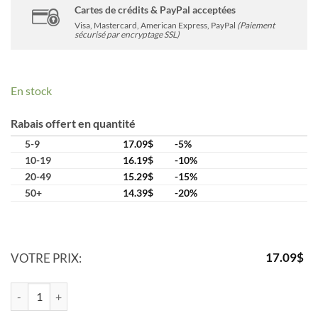
Cartes de crédits & PayPal acceptées
Visa, Mastercard, American Express, PayPal
(Paiement
sécurisé par encryptage SSL)
En stock
Rabais offert en quantité
5-9
17.09
$
-5%
10-19
16.19
$
-10%
20-49
15.29
$
-15%
50+
14.39
$
-20%
17.09
$
VOTRE PRIX:
quantité de Laine à teindre Worsted – mérino à feutrer 4 ply (100 g / 