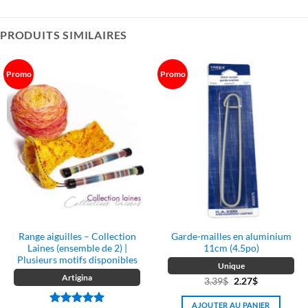
PRODUITS SIMILAIRES
Promo
Promo
Range aiguilles – Collection
Garde-mailles en aluminium
Laines (ensemble de 2) |
11cm (4.5po)
Plusieurs motifs disponibles
Unique
Artigina
Le
Le
3.39
$
2.27
$
prix
prix
AJOUTER AU PANIER
initial
actuel