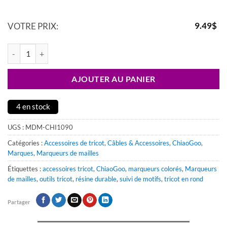
9.49
$
VOTRE PRIX:
quantité de Marqueurs de mailles ChiaoGoo – Ensemble de 40 pièces
AJOUTER AU PANIER
4 en stock
UGS :
MDM-CHI1090
Catégories :
Accessoires de tricot
,
Câbles & Accessoires
,
ChiaoGoo
,
Marques
,
Marqueurs de mailles
Étiquettes :
accessoires tricot
,
ChiaoGoo
,
marqueurs colorés
,
Marqueurs
de mailles
,
outils tricot
,
résine durable
,
suivi de motifs
,
tricot en rond
Partager