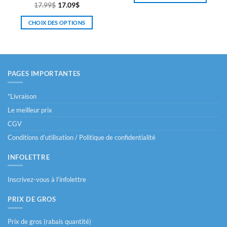
Note
5
sur
17.99
$
17.09
$
était :
est :
5
2.49$.
1.89$.
CHOIX DES OPTIONS
Ce
produit
a
plusieurs
PAGES IMPORTANTES
variations.
Les
*Livraison
options
peuvent
Le meilleur prix
être
CGV
choisies
Conditions d’utilisation / Politique de confidentialité
sur
la
INFOLETTRE
page
du
Inscrivez-vous à l’infolettre
produit
PRIX DE GROS
Prix de gros (rabais quantité)