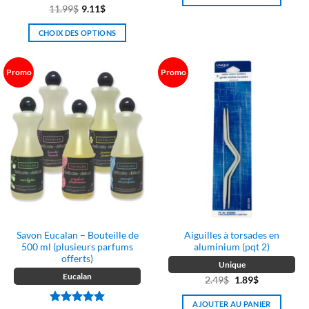
Note
5
sur
11.99
$
9.11
$
était :
est :
5
3.39$.
2.27$.
CHOIX DES OPTIONS
Ce
produit
Promo
Promo
a
plusieurs
variations.
Les
options
peuvent
être
choisies
sur
la
page
Savon Eucalan – Bouteille de
Aiguilles à torsades en
du
500 ml (plusieurs parfums
aluminium (pqt 2)
produit
offerts)
Unique
Eucalan
Le
Le
2.49
$
1.89
$
prix
prix
AJOUTER AU PANIER
initial
actuel