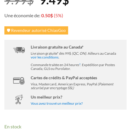
9.99
$
9.49
$
prix
prix
Une économie de:
0.50
$
(5%)
🛡️ Revendeur autorisé ChiaoGoo
initial
actuel
Livraison gratuite au Canada*
était :
est :
Livraison gratuite* dès 99$
(QC, ON)
. Ailleurs au Canada
voir les conditions
.
Commande traitée en 24 heures
*
. Expédition par Postes
9.99$.
9.49$.
Canada, GLS ou Purolator.
Cartes de crédits & PayPal acceptées
Visa, Mastercard, American Express, PayPal
(Paiement
sécurisé par encryptage SSL)
Un meilleur prix?
Vous avez trouvé un meilleur prix?
En stock