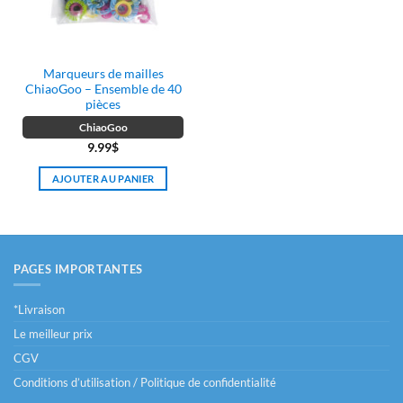
Marqueurs de mailles
ChiaoGoo – Ensemble de 40
pièces
ChiaoGoo
9.99
$
AJOUTER AU PANIER
PAGES IMPORTANTES
*Livraison
Le meilleur prix
CGV
Conditions d’utilisation / Politique de confidentialité