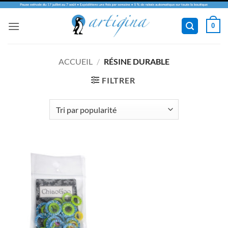
Passer
0
au
contenu
ACCUEIL
/
RÉSINE DURABLE
FILTRER