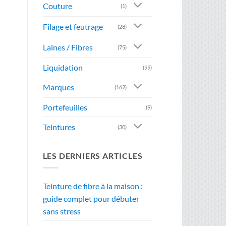
Couture
(1)
Filage et feutrage
(28)
Laines / Fibres
(75)
Liquidation
(99)
Marques
(162)
Portefeuilles
(9)
Teintures
(30)
LES DERNIERS ARTICLES
Teinture de fibre à la maison :
guide complet pour débuter
sans stress