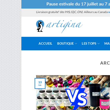
Passer
Livraison gratuite* dès 99$
(QC, ON)
. Ailleurs au Canada
v
au
contenu
ACCUEIL
BOUTIQUE
LES TOPS
MA
ARC
13
Jan