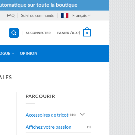
e
FAQ
Suivi de commande
Français
SE CONNECTER
PANIER /
0.00
$
0
OGUE
OPINION
ALES
PARCOURIR
Accessoires de tricot
(144)
Affichez votre passion
(1)