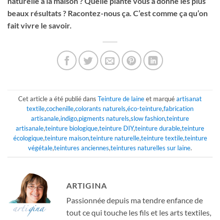
naturelle à la maison ? Quelle plante vous a donné les plus
beaux résultats ? Racontez-nous ça. C’est comme ça qu’on
fait vivre le savoir.
Cet article a été publié dans
Teinture de laine
et marqué
artisanat
textile
,
cochenille
,
colorants naturels
,
éco-teinture
,
fabrication
artisanale
,
indigo
,
pigments naturels
,
slow fashion
,
teinture
artisanale
,
teinture biologique
,
teinture DIY
,
teinture durable
,
teinture
écologique
,
teinture maison
,
teinture naturelle
,
teinture textile
,
teinture
végétale
,
teintures anciennes
,
teintures naturelles sur laine
.
ARTIGINA
Passionnée depuis ma tendre enfance de
tout ce qui touche les fils et les arts textiles,