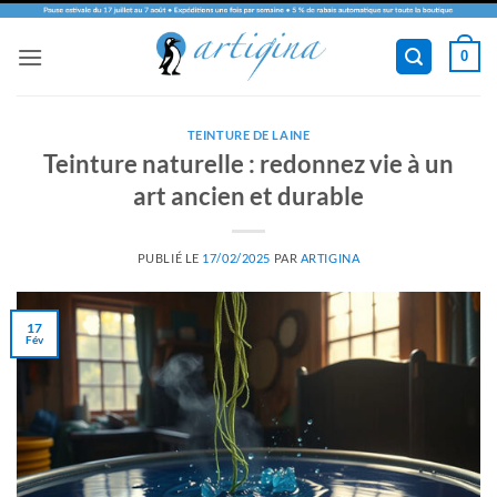
Passer
0
au
contenu
TEINTURE DE LAINE
Teinture naturelle : redonnez vie à un
art ancien et durable
PUBLIÉ LE
17/02/2025
PAR
ARTIGINA
17
Fév