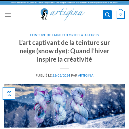
Passer
0
au
contenu
TEINTURE DE LAINE
,
TUTORIELS & ASTUCES
L’art captivant de la teinture sur
neige (snow dye): Quand l’hiver
inspire la créativité
PUBLIÉ LE
22/02/2024
PAR
ARTIGINA
22
Fév